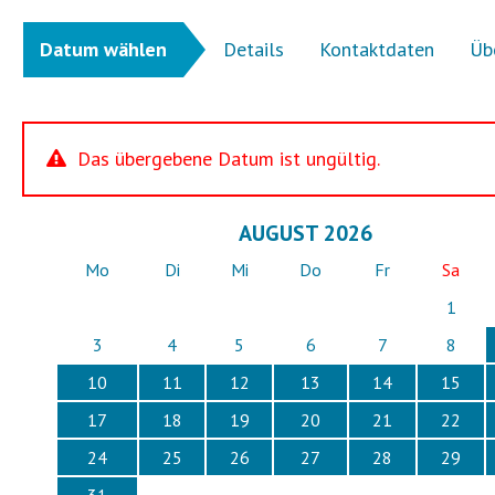
Datum wählen
Details
Kontaktdaten
Üb
Das übergebene Datum ist ungültig.
AUGUST 2026
Mo
Di
Mi
Do
Fr
Sa
1
3
4
5
6
7
8
10
11
12
13
14
15
17
18
19
20
21
22
24
25
26
27
28
29