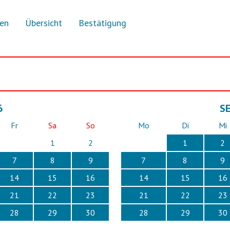
en
Übersicht
Bestätigung
6
S
Fr
Sa
So
Mo
Di
Mi
1
2
1
2
7
8
9
7
8
9
14
15
16
14
15
16
21
22
23
21
22
23
28
29
30
28
29
30