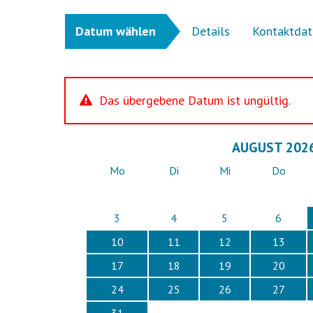
Datum wählen
Details
Kontaktdat
Das übergebene Datum ist ungültig.
AUGUST 202
Mo
Di
Mi
Do
3
4
5
6
10
11
12
13
17
18
19
20
24
25
26
27