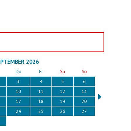
EPTEMBER 2026
Do
Fr
Sa
So
3
4
5
6
10
11
12
13
17
18
19
20
24
25
26
27