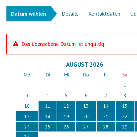
Datum wählen
Details
Kontaktdaten
Üb
Das übergebene Datum ist ungültig.
AUGUST 2026
Mo
Di
Mi
Do
Fr
Sa
1
3
4
5
6
7
8
10
11
12
13
14
15
17
18
19
20
21
22
24
25
26
27
28
29