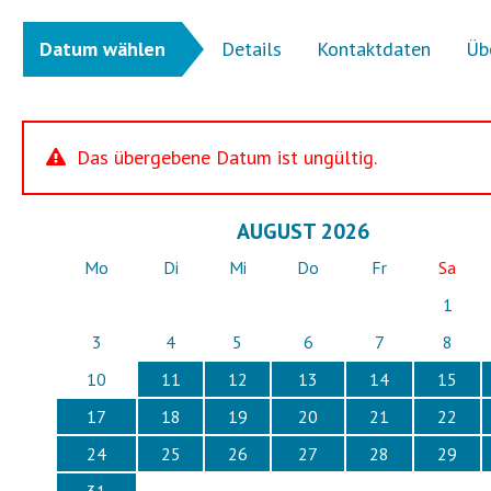
Datum wählen
Details
Kontaktdaten
Üb
Das übergebene Datum ist ungültig.
AUGUST 2026
Mo
Di
Mi
Do
Fr
Sa
1
3
4
5
6
7
8
10
11
12
13
14
15
17
18
19
20
21
22
24
25
26
27
28
29