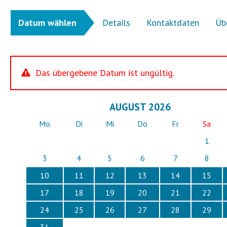
Datum wählen
Details
Kontaktdaten
Üb
Das übergebene Datum ist ungültig.
AUGUST 2026
Mo
Di
Mi
Do
Fr
Sa
1
3
4
5
6
7
8
10
11
12
13
14
15
17
18
19
20
21
22
24
25
26
27
28
29