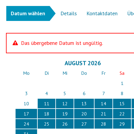
Datum wählen
Details
Kontaktdaten
Üb
Das übergebene Datum ist ungültig.
AUGUST 2026
Mo
Di
Mi
Do
Fr
Sa
1
3
4
5
6
7
8
10
11
12
13
14
15
17
18
19
20
21
22
24
25
26
27
28
29